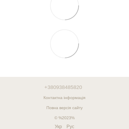
+380938485820
Контактна інформація
Повна версія сайту
© %2023%
Укр
Рус