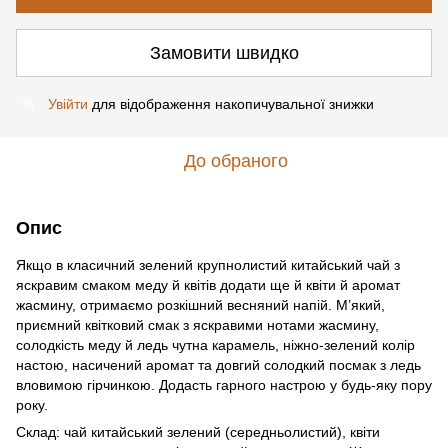
Замовити швидко
Увійти
для відображення накопичувальної знижки
%
До обраного
Опис
Якщо в класичний зелений крупнолистий китайський чай з
яскравим смаком меду й квітів додати ще й квіти й аромат
жасмину, отримаємо розкішний весняний напій. М’який,
приємний квітковий смак з яскравими нотами жасмину,
солодкість меду й ледь чутна карамель, ніжно-зелений колір
настою, насичений аромат та довгий солодкий посмак з ледь
вловимою гірчинкою. Додасть гарного настрою у будь-яку пору
року.
Склад: чай китайський зелений (середньолистий), квіти