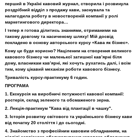
перший в Україні кавовий журнал, створила і розвинула
роздрібний відділ з продажу кави, заснувала та
налагодила роботу в новоствореній компанії у ролі
маркетингового директора…
І тепер я готова ділитись знаннями, отриманими на
такому довгому та насиченому шляху! Мій досвід
покладено в основу авторського курсу «Кава як бізнес».
Кому це буде корисно? Націленим на створення великого
кавового бізнесу чи маленької затишної кав’ярні біля
дому, власникам кав’ярні, які хочуть рухатись далі, і всім
тим, кому цікавий механізм роботи кавового бізнесу.
Тривалість курсу-практикуму 6 годин.
ПРОГРАМА
1. Екскурсія на виробничі потужності кавової компанії:
ростерія, склад зеленого та обсмаженого зерна.
2. Лекція-практикум "Кава від плантації в чашку".
3. Історія розвитку світового та українського бізнесу кави
від початку 20 століття і до сьогодні.
4. Знайомство з професійним кавовим обладнанням, на