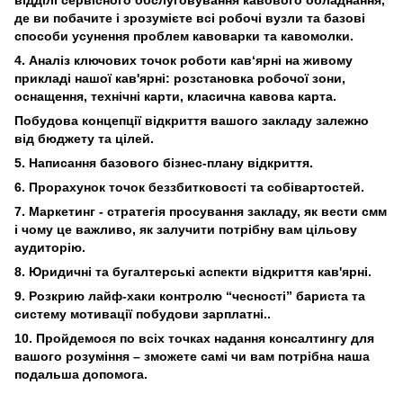
відділі сервісного обслуговування кавового обладнання,
де ви побачите і зрозумієте всі робочі вузли та базові
способи усунення проблем кавоварки та кавомолки.
4. Аналіз ключових точок роботи кав‘ярні на живому
прикладі нашої кав'ярні: розстановка робочої зони,
оснащення, технічні карти, класична кавова карта.
Побудова концепції відкриття вашого закладу залежно
від бюджету та цілей.
5. Написання базового бізнес-плану відкриття.
6. Прорахунок точок беззбитковості та собівартостей.
7. Маркетинг - стратегія просування закладу, як вести смм
і чому це важливо, як залучити потрібну вам цільову
аудиторію.
8. Юридичні та бугалтерські аспекти відкриття кав'ярні.
9. Розкрию лайф-хаки контролю “чесності” бариста та
систему мотивації побудови зарплатні..
10. Пройдемося по всіх точках надання консалтингу для
вашого розуміння – зможете самі чи вам потрібна наша
подальша допомога.