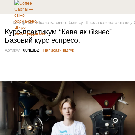
Кав'ярням
Школа кавового бізнесу
Школа кавового бізнесу C
Курс-практикум “Кава як бізнес” +
Базовий курс еспресо.
Артикул:
004ШБ2
Написати відгук