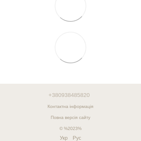
+380938485820
Контактна інформація
Повна версія сайту
© %2023%
Укр
Рус