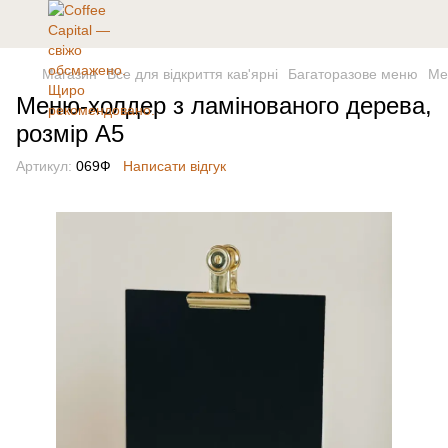
Магазин
Все для відкриття кав'ярні
Багаторазове меню
Ме
Меню-холдер з ламінованого дерева,
розмір А5
Артикул:
069Ф
Написати відгук