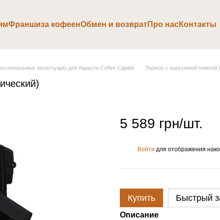
ям
Франшиза кофеен
Обмен и возврат
Про нас
Контакты
ссиональные аксессуары для бариста Coffee Capital
Термос с вакуумной помпой 
ический)
5 589 грн/шт.
Войти
для отображения нако
%
Купить
Быстрый з
Описание