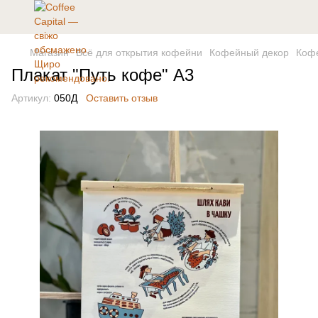
Магазин
Всё для открытия кофейни
Кофейный декор
Кофе
Плакат "Путь кофе" А3
Артикул:
050Д
Оставить отзыв