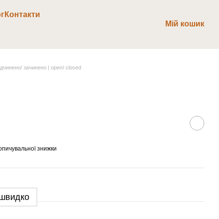
г
Контакти
Мій кошик
ідчинено/ зачинено | open/ closed
опичувальної знижки
 швидко