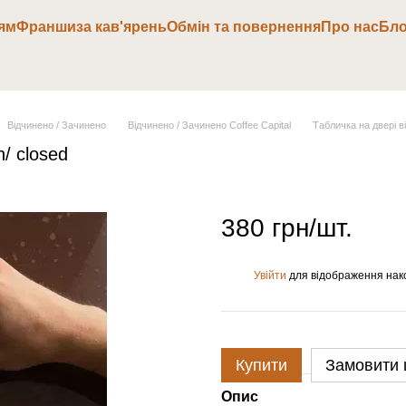
ям
Франшиза кав'ярень
Обмін та повернення
Про нас
Бло
Відчинено / Зачинено
Відчинено / Зачинено Coffee Capital
Табличка на двері в
/ closed
380 грн/шт.
Увійти
для відображення нак
%
Купити
Замовити
Опис