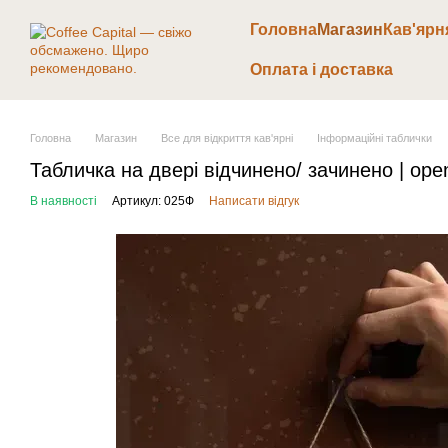
Перейти до основного контенту
Головна
Магазин
Кав'ярн
Оплата і доставка
Головна
Магазин
Все для відкриття кав'ярні
Інформаційні таблички
Табличка на двері відчинено/ зачинено | open
В наявності
Артикул: 025Ф
Написати відгук