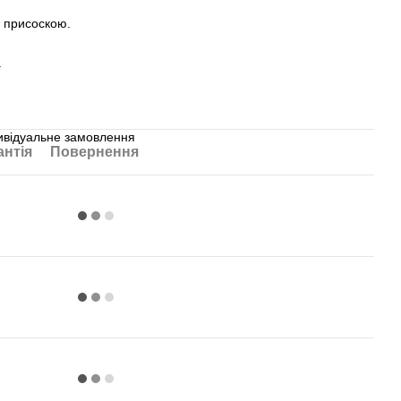
з присоскою.
.
дивідуальне замовлення
антія
Повернення