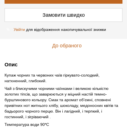
Замовити швидко
Увійти
для відображення накопичувальної знижки
%
До обраного
Опис
Купаж чорних та червоних чаїв гіркувато-солодкий,
натхненний, глибокий.
Чай з блискучими чорними чаїнками і великою кількістю
золотих тіпсів, що заварюються у міцний настій темно-
бурштинового кольору. Смак та аромат обʼємні, сповнені
привітних нот житнього хлібу, шоколаду, медоносних квітів та
бадьорого чорного перцю. Він і лагідний, і терпкий, і
гостинний, і зігріваючий .
Температура води 90*С