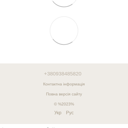
+380938485820
Контактна інформація
Повна версія сайту
© %2023%
Укр
Рус