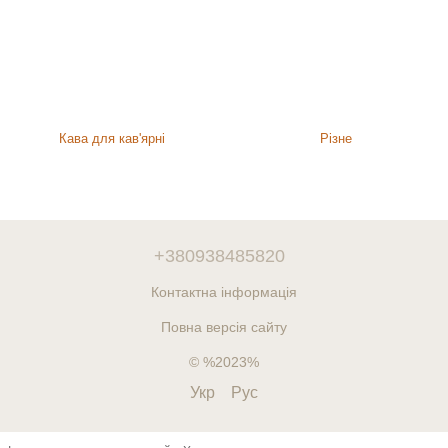
Кава для кав'ярні
Різне
+380938485820
Контактна інформація
Повна версія сайту
© %2023%
Укр
Рус