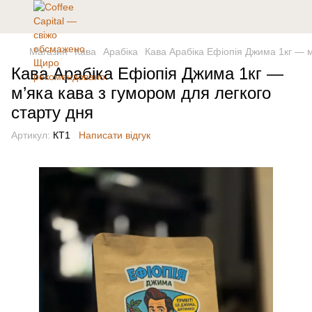
Магазин
Кава
Арабіка
Кава Арабіка Ефіопія Джима 1кг — м
Кава Арабіка Ефіопія Джима 1кг —
м’яка кава з гумором для легкого
старту дня
Артикул:
КТ1
Написати відгук