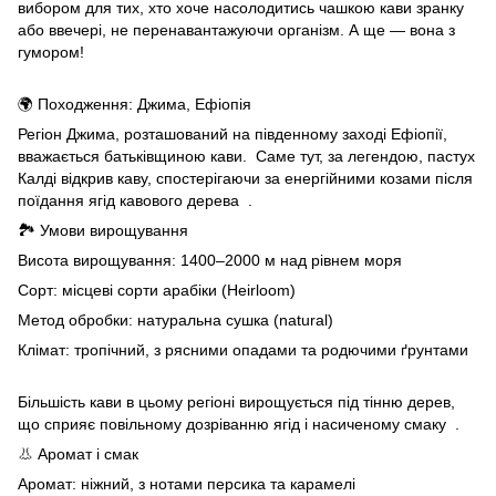
вибором для тих, хто хоче насолодитись чашкою кави зранку
або ввечері, не перенавантажуючи організм. А ще — вона з
гумором!
🌍 Походження: Джима, Ефіопія
Регіон Джима, розташований на південному заході Ефіопії,
вважається батьківщиною кави. Саме тут, за легендою, пастух
Калді відкрив каву, спостерігаючи за енергійними козами після
поїдання ягід кавового дерева .
🏞️ Умови вирощування
Висота вирощування: 1400–2000 м над рівнем моря
Сорт: місцеві сорти арабіки (Heirloom)
Метод обробки: натуральна сушка (natural)
Клімат: тропічний, з рясними опадами та родючими ґрунтами
Більшість кави в цьому регіоні вирощується під тінню дерев,
що сприяє повільному дозріванню ягід і насиченому смаку .
👃 Аромат і смак
Аромат: ніжний, з нотами персика та карамелі