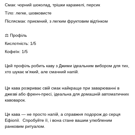
Смак: чорний шоколад, трішки карамелі, персик
Тіло: легке, шовковисте
Післясмак: приємний, з легким фруктовим відтінком
⚖️ Профіль
Кислотність: 1/5
Кофеїн: 1/5
Цей профіль робить каву з Джими ідеальним вибором для тих,
хто шукає м’який, але смачний напій.
Ця кава розкриває свій смак найкраще при заварюванні в
джезві або френч-пресі, ідеальна для домашній автоматичних
кавоварок.
Ця кава — не просто напій, а справжня подорож до серця
Ефіопії. Спробуйте її, і вона стане вашим улюбленим
ранковим ритуалом.