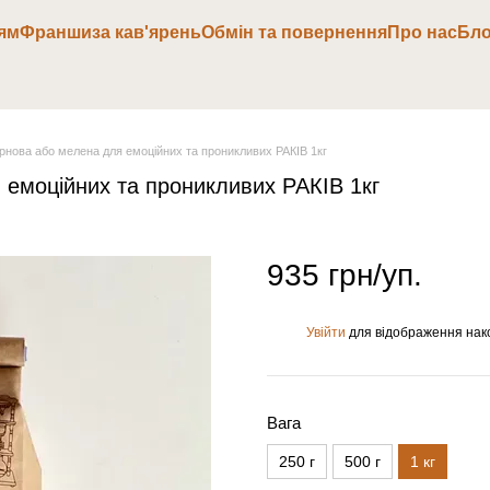
ям
Франшиза кав'ярень
Обмін та повернення
Про нас
Бло
рнова або мелена для емоційних та проникливих РАКІВ 1кг
 емоційних та проникливих РАКІВ 1кг
935 грн/уп.
Увійти
для відображення нак
%
Вага
250 г
500 г
1 кг