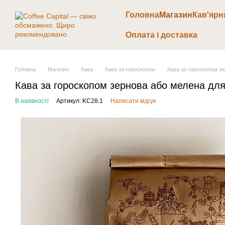
Перейти до основного контенту
Головна
Магазин
Кав'ярн
Оплата і доставка
Головна
Магазин
Кава
Кава за гороскопом
Кава за гороскопом зе
Кава за гороскопом зернова або мелена для
В наявності
Артикул: KC28.1
Написати відгук