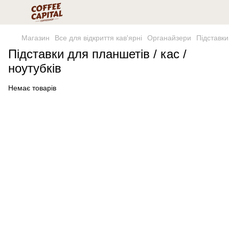
Магазин
Все для відкриття кав'ярні
Органайзери
Підставки
Підставки для планшетів / кас /
ноутубків
Немає товарів