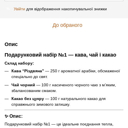
Увійти
для відображення накопичувальної знижки
%
До обраного
Опис
Подарунковий набір №1 — кава, чай і какао
Склад набору:
Кава “Різдвяна”
— 250 г ароматної арабіки, обсмаженої
спеціально до свят.
Чай чорний
— 100 г насиченого чорного чаю з м’яким,
збалансованим смаком.
Какао без цукру
— 100 г натурального какао для
справжнього зимового затишку.
✨
Опис:
Подарунковий набір №1 — це ідеальне поєднання тепла,