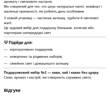
аромату і святкового настрою.
Він створений для тих, хто цінує натуральні напої, комфорт і
маленькі приємності, які роблять день особливим.
У кожній упаковці — частинка затишку, турботи й святкової
магії.
Це чудовий вибір для подарунку близьким, колегам або
партнерам напередодні свят.
💡
Підійде для:
корпоративних подарунків;
новорічних та різдвяних наборів;
сімейних свят і домашнього затишку.
Подарунковий набір №1 — кава, чай і какао без цукру.
Смак, аромат і настрій, які створюють справжнє свято.
Відгуки