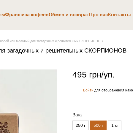
ям
Франшиза кофеен
Обмен и возврат
Про нас
Контакты
ерновой или молотый для загадочных и решительных СКОРПИОНОВ
 для загадочных и решительных СКОРПИОНОВ
495 грн/уп.
Войти
для отображения нако
%
Вага
250 г
500 г
1 кг