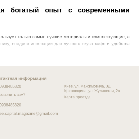
щая богатый опыт с современными
спользует только самые лучшие материалы и комплектующие, а
нику, внедряя инновации для лучшего вкуса кофе и удобства
нтактная информация
0938485820
Киев, ул. Максимовича, 3Д
Крюковщина, ул. Жулянская, 2а
езвонить вам?
Карта проезда
0938485820
fee.capital.magazine@gmail.com