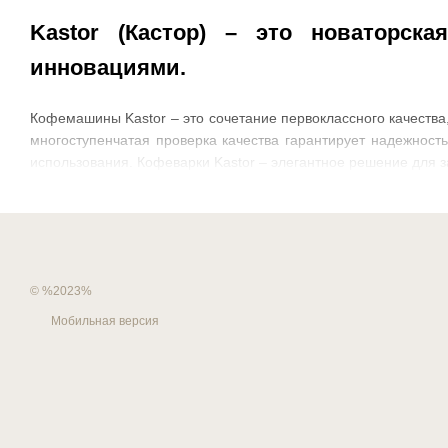
Kastor (Кастор) – это новаторс
инновациями.
Кофемашины Kastor – это сочетание первоклассного качества
многоступенчатая проверка качества гарантирует надежност
использования. Кофеварки Kastor – элегантное решение для з
© %2023%
Мобильная версия