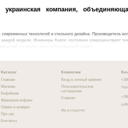
кая украинская компания, объединяю
, современных технологий и стильного дизайна. Производитель и
ь каждой модели. Инженеры Kastor постоянно совершенствуют тех
аведений, ценящих статус и безупречный сервис.
Каталог
Клиентам
Ко
Главная
Вход в личный кабинет
+38
Магазин
Пользовательское
Пер
соглашение
Кофейням
+38
Главная
Франшиза кофеен
cof
Обмен и возврат
Мы в соцсетях
Про нас
Контакты