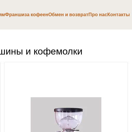
ям
Франшиза кофеен
Обмен и возврат
Про нас
Контакты
шины и кофемолки