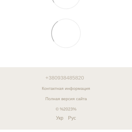
+380938485820
Контактная информация
Полная версия сайта
© %2023%
Укр
Рус