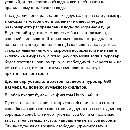
условий, когда сложно соблюдать все требования по
правильному проливанию воды.
Насадка диспенсера состоит из двух колец разного диаметра,
в каждом из которых есть маленькие отверстия для
равномерного распределения воды по кофейной гуще.
Внутренний круг имеет отверстие большего размера, а
внешний - меньшего. Эта система позволяет раздельно
направлять поступление воды. Даже если вы пользуетесь
стандартным чайником с широким носиком или наливаете
кипяток не аккуратно, с помощью drip-assist вода в пуровер
будет поступать равномерно, с необходимой скоростью и не
смешиваться, именно это условие влияет на вкус
приготовленного кофе.
Диспенсер устанавливается на любой пуровер V60
размера 02 поверх бумажного фильтра
.
В набор входят бумажные фильтры Hario - 40 шт.
Пуровер - это названия как приспособления, так и самого
способа заваривания кофе (есть и другие названия: дриппер,
воронка, харио). Он имеет угол конуса 60° и спиральные
выступы на стенках внутри, направленные вглубь воронки.
Эти выступы дают воздуху свободно циркулировать и