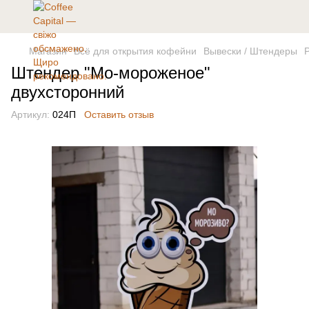
Магазин
Всё для открытия кофейни
Вывески / Штендеры
Штендер "Мо-мороженое"
двухсторонний
Артикул:
024П
Оставить отзыв