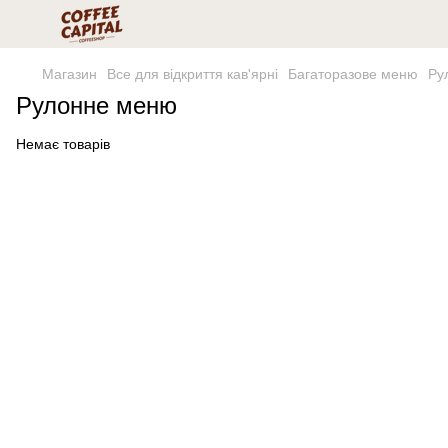
Магазин
Все для відкриття кав'ярні
Багаторазове меню
Ру
Рулонне меню
Немає товарів