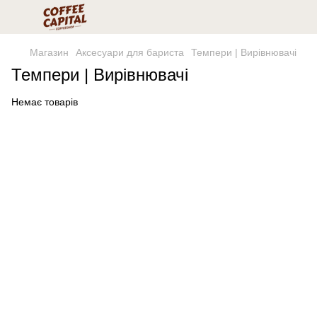
Магазин
Аксесуари для бариста
Темпери | Вирівнювачі
Темпери | Вирівнювачі
Немає товарів