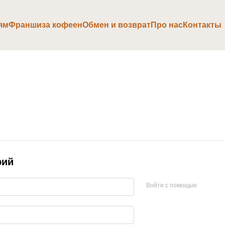
ям
Франшиза кофеен
Обмен и возврат
Про нас
Контакты
рий
Войти с помощью