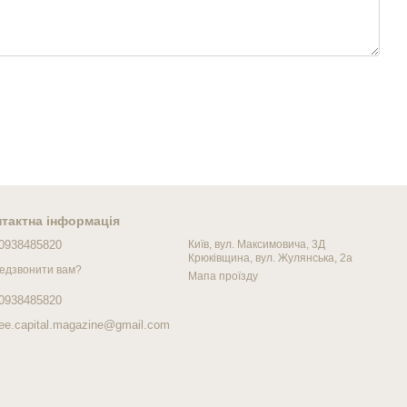
тактна інформація
0938485820
Київ, вул. Максимовича, 3Д
Крюківщина, вул. Жулянська, 2а
едзвонити вам?
Мапа проїзду
0938485820
fee.capital.magazine@gmail.com