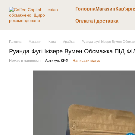
Перейти до основного контенту
Головна
Магазин
Кав'ярн
Оплата і доставка
Головна
Магазин
Кава
Арабіка
Руанда Фуґі Ікізере Вумен Обсмаж
Руанда Фуґі Ікізере Вумен Обсмажка ПІД ФІ
Немає в наявності
Артикул: КРФ
Написати відгук