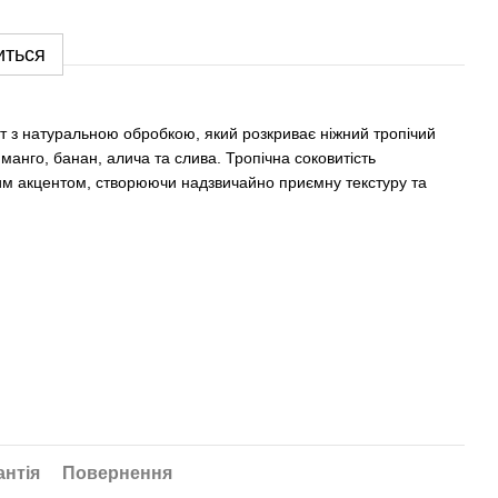
иться
от з натуральною обробкою, який розкриває ніжний тропічий
манго, банан, алича та слива. Тропічна соковитість
им акцентом, створюючи надзвичайно приємну текстуру та
антія
Повернення