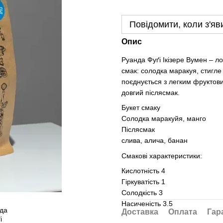
Повідомити, коли з'яв
Опис
Руанда Фуґі Ікізере Вумен – л
смак: солодка маракуя, стигле 
поєднується з легким фруктов
довгий післясмак.
Букет смаку
Солодка маракуйя, манго
Післясмак
слива, алича, банан
Смакові характеристики:
Кислотність 4
Гіркуватість 1
Солодкість 3
Насиченість 3.5
Доставка
Оплата
Гар