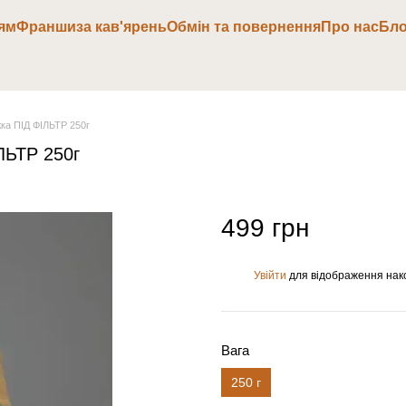
ям
Франшиза кав'ярень
Обмін та повернення
Про нас
Бло
ка ПІД ФІЛЬТР 250г
ЛЬТР 250г
499 грн
Увійти
для відображення нак
%
Вага
250 г