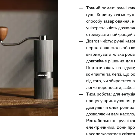
Точний помел: ручні кав
гущі.
Користувачі можуть
способу заварювання, н
універсальність дозволя
отримувати найкращий см
Довговічність: ручні кав
нержавіюча сталь або к
витримувати кілька рокі
довговічне рішення для 
Портативність: на відмі
компактні та легкі, що р
від того, чи збираєтеся 
легко переносити, забез
Тиха робота: для ентузіа
процесу приготування, 
двигунів чи електронних
дозволяючи вам насолод
Рентабельність: ручні ка
електричними.
Вони про
насолоджуватися свіжоз