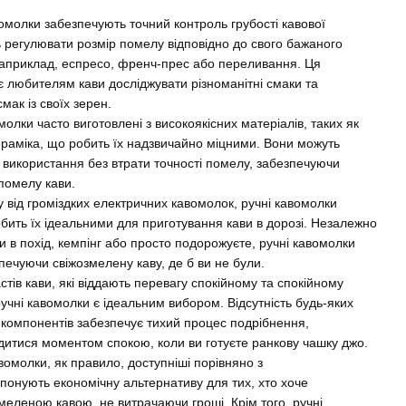
омолки забезпечують точний контроль грубості кавової
 регулювати розмір помелу відповідно до свого бажаного
априклад, еспресо, френч-прес або переливання.
Ця
є любителям кави досліджувати різноманітні смаки та
ак із своїх зерен.
омолки часто виготовлені з високоякісних матеріалів, таких як
ераміка, що робить їх надзвичайно міцними.
Вони можуть
в використання без втрати точності помелу, забезпечуючи
помелу кави.
ну від громіздких електричних кавомолок, ручні кавомолки
обить їх ідеальними для приготування кави в дорозі.
Незалежно
ви в похід, кемпінг або просто подорожуєте, ручні кавомолки
печуючи свіжозмелену каву, де б ви не були.
стів кави, які віддають перевагу спокійному та спокійному
ручні кавомолки є ідеальним вибором.
Відсутність будь-яких
 компонентів забезпечує тихий процес подрібнення,
итися моментом спокою, коли ви готуєте ранкову чашку джо.
вомолки, як правило, доступніші порівняно з
понують економічну альтернативу для тих, хто хоче
меленою кавою, не витрачаючи гроші.
Крім того, ручні