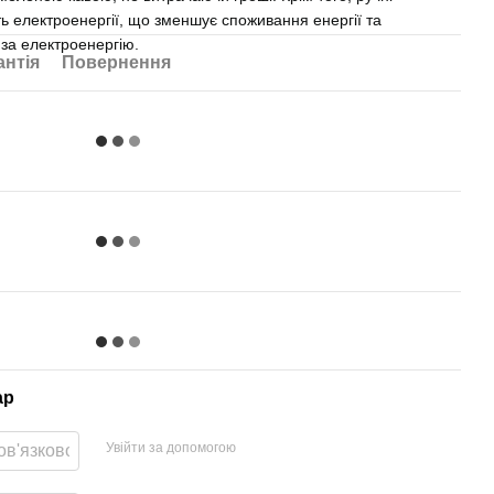
ь електроенергії, що зменшує споживання енергії та
за електроенергію.
антія
Повернення
ар
Увійти за допомогою