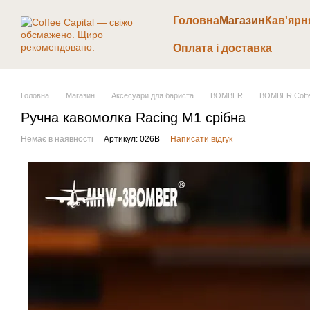
Перейти до основного контенту
Головна
Магазин
Кав'ярн
Оплата і доставка
Головна
Магазин
Аксесуари для бариста
BOMBER
BOMBER Coffe
Ручна кавомолка Racing M1 срібна
Немає в наявності
Артикул: 026В
Написати відгук