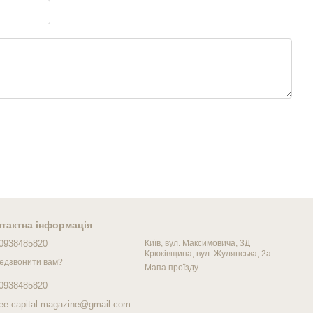
тактна інформація
0938485820
Київ, вул. Максимовича, 3Д
Крюківщина, вул. Жулянська, 2а
едзвонити вам?
Мапа проїзду
0938485820
fee.capital.magazine@gmail.com