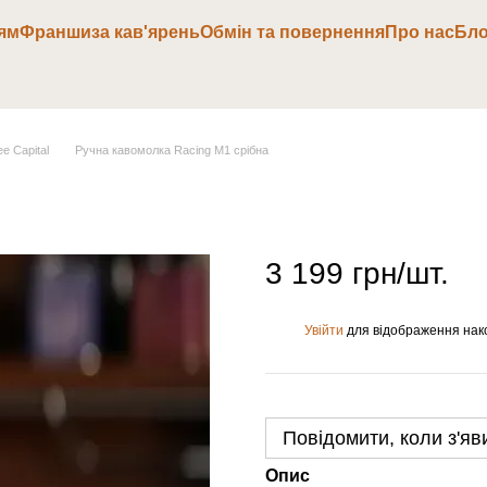
ям
Франшиза кав'ярень
Обмін та повернення
Про нас
Бло
e Capital
Ручна кавомолка Racing M1 срібна
3 199 грн/шт.
Увійти
для відображення нак
%
Повідомити, коли з'яв
Опис