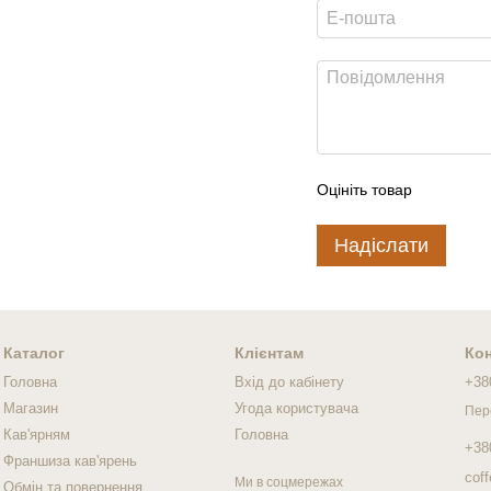
Оцініть товар
Надіслати
Каталог
Клієнтам
Кон
Головна
Вхід до кабінету
+38
Магазин
Угода користувача
Пер
Кав'ярням
Головна
+38
Франшиза кав'ярень
cof
Ми в соцмережах
Обмін та повернення