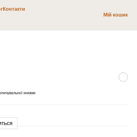
г
Контакти
Мій кошик
опичувальної знижки
иться