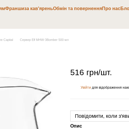
ям
Франшиза кав'ярень
Обмін та повернення
Про нас
Бло
e Capital
Сервер Elf MHW-3Bomber 500 мл
516 грн/шт.
Увійти
для відображення нак
%
Повідомити, коли з'яв
Опис