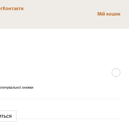
г
Контакти
Мій кошик
опичувальної знижки
иться