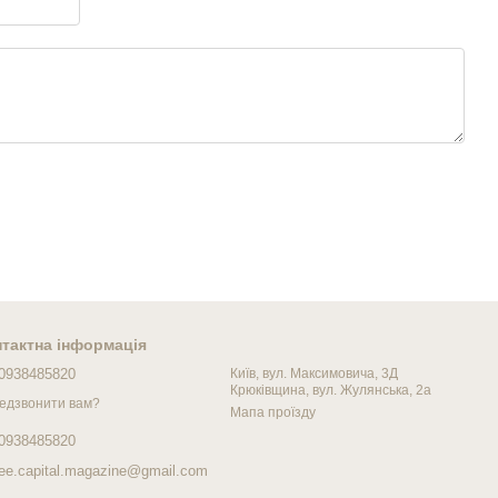
тактна інформація
0938485820
Київ, вул. Максимовича, 3Д
Крюківщина, вул. Жулянська, 2а
едзвонити вам?
Мапа проїзду
0938485820
fee.capital.magazine@gmail.com