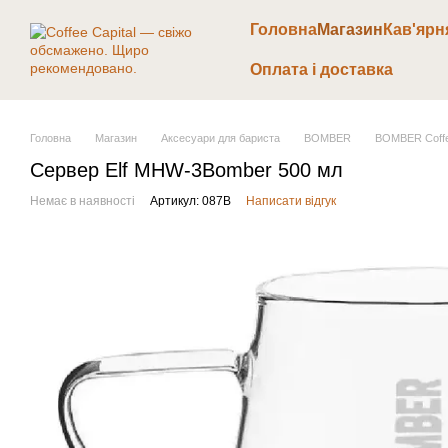
Перейти до основного контенту
Головна
Магазин
Кав'ярн
Оплата і доставка
Головна
Магазин
Аксесуари для бариста
BOMBER
BOMBER Coffe
Сервер Elf MHW-3Bomber 500 мл
Немає в наявності
Артикул: 087В
Написати відгук