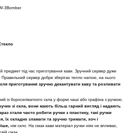
HW-3Bomber
Стекло
й предмет під час приготування кави. Зручний сервер дуже
 Правильний сервер добре зберігає тепло напою, на нього
після приготування зручно декантувати каву та розливати
й із боросилікатного скла у формі чаші або графіна з ручкою.
учки зі скла, вони мають більш гарний вигляд і надають
араз стали часто робити ручки з пластику, такі ручки
я, їх складно зламати та зручно тримати, хоч і
іше,
ніж скло. На смак кави матеріал ручки ніяк не впливає,
свій смак.