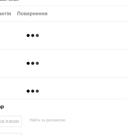
антія
Повернення
ар
Увійти за допомогою