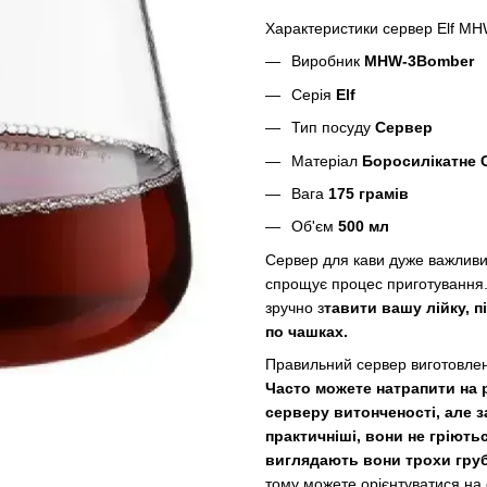
Характеристики сервер Elf M
Виробник
MHW-3Bomber
Серія
Elf
Тип посуду
Сервер
Матеріал
Боросилікатне 
Вага
175 грамів
Об'єм
500 мл
Сервер для кави дуже важливи
спрощує процес приготування.
зручно з
тавити вашу лійку, 
по чашках.
Правильний сервер виготовлени
Часто можете натрапити на р
серверу витонченості, але з
практичніші, вони не гріютьс
виглядають вони трохи груб
тому можете орієнтуватися на 