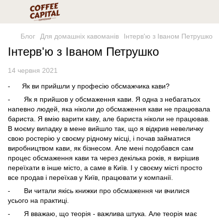
Блог
Для домашніх кавоманів
Інтерв'ю з Іваном Петрушко
Інтерв'ю з Іваном Петрушко
14 червня 2021
- Як ви прийшли у професію обсмажчика кави?
- Як я прийшов у обсмаження кави. Я одна з небагатьох
напевно людей, яка ніколи до обсмаження кави не працювала
бариста. Я вмію варити каву, але бариста ніколи не працював.
В моєму випадку в мене вийшло так, що я відкрив невеличку
свою ростерію у своєму рідному місці, і почав займатися
виробництвом кави, як бізнесом. Але мені подобався сам
процес обсмаження кави та через декілька років, я вирішив
переїхати в інше місто, а саме в Київ. І у своєму місті просто
все продав і переїхав у Київ, працювати у компанії.
- Ви читали якісь книжки про обсмаження чи вчилися
усього на практиці.
- Я вважаю, що теорія - важлива штука. Але теорія має