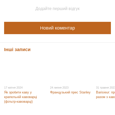
Додайте перший відгук
Новий коментар
Інші записи
17 квітня 2024
24 липня 2023
31 травня 202
Як зробити каву у
Французький прес Stanley
Barisieur: 
крапельній кавоварці
разом з кав
(фільтр-кавоварці)