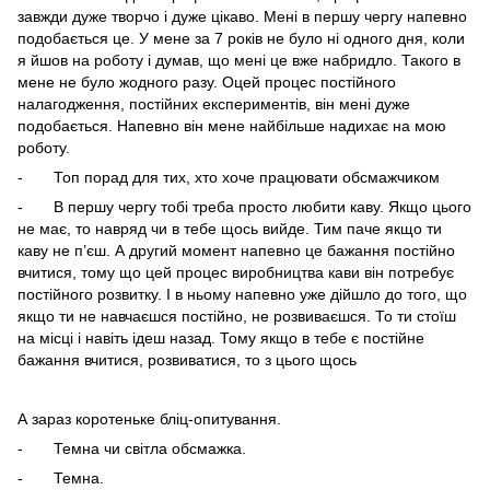
завжди дуже творчо і дуже цікаво. Мені в першу чергу напевно
подобається це. У мене за 7 років не було ні одного дня, коли
я йшов на роботу і думав, що мені це вже набридло. Такого в
мене не було жодного разу. Оцей процес постійного
налагодження, постійних експериментів, він мені дуже
подобається. Напевно він мене найбільше надихає на мою
роботу.
- Топ порад для тих, хто хоче працювати обсмажчиком
- В першу чергу тобі треба просто любити каву. Якщо цього
не має, то навряд чи в тебе щось вийде. Тим паче якщо ти
каву не п’єш. А другий момент напевно це бажання постійно
вчитися, тому що цей процес виробництва кави він потребує
постійного розвитку. І в ньому напевно уже дійшло до того, що
якщо ти не навчаєшся постійно, не розвиваєшся. То ти стоїш
на місці і навіть ідеш назад. Тому якщо в тебе є постійне
бажання вчитися, розвиватися, то з цього щось
А зараз коротеньке бліц-опитування.
- Темна чи світла обсмажка.
- Темна.