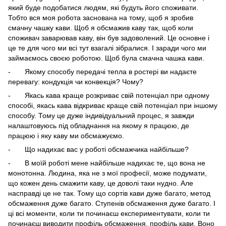
який буде подобатися людям, які будуть його споживати.
Тобто вся моя робота заснована на тому, щоб я зробив
смачну чашку кави. Щоб я обсмажив каву так, щоб коли
споживач заварював каву, він був задоволений. Це основне і
це те для чого ми всі тут взагалі зібралися. І заради чого ми
займаємось своєю роботою. Щоб була смачна чашка кави.
- Якому способу передачі тепла в ростері ви надаєте
перевагу: кондукція чи конвекція? Чому?
- Якась кава краще розкриває свій потенціал при одному
способі, якась кава відкриває краще свій потенціал при іншому
способу. Тому це дуже індивідуальний процес, я завжди
налаштовуюсь під обладнання на якому я працюю, де
працюю і яку каву ми обсмажуємо.
- Що надихає вас у роботі обсмажчика найбільше?
- В моїй роботі мене найбільше надихає те, що вона не
монотонна. Людина, яка не з мої професії, може подумати,
що кожен день смажити каву, це доволі таки нудно. Але
насправді це не так. Тому що сортів кави дуже багато, метод
обсмаження дуже багато. Ступенів обсмаження дуже багато. І
ці всі моменти, коли ти починаєш експериментувати, коли ти
починаєш виводити профіль обсмаження, профіль кави. Воно