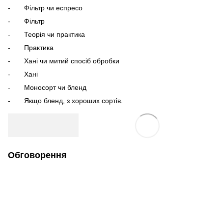
- Фільтр чи еспресо
- Фільтр
- Теорія чи практика
- Практика
- Хані чи митий спосіб обробки
- Хані
- Моносорт чи бленд
- Якщо бленд, з хороших сортів.
Обговорення