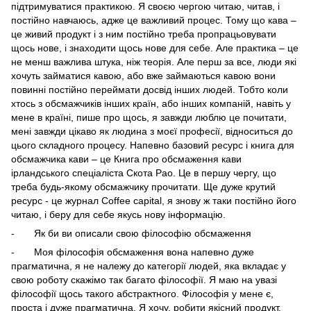
підтримуватися практикою. Я своєю чергою читаю, читав, і
постійно навчаюсь, адже це важливий процес. Тому що кава –
це живий продукт і з ним постійно треба пропрацьовувати
щось нове, і знаходити щось нове для себе. Але практика – це
не менш важлива штука, ніж теорія. Але перш за все, люди які
хочуть займатися кавою, або вже займаються кавою вони
повинні постійно переймати досвід інших людей. Тобто коли
хтось з обсмажчиків інших країн, або інших компаній, навіть у
мене в країні, пише про щось, я завжди люблю це почитати,
мені завжди цікаво як людина з моєї професії, відноситься до
цього складного процесу. Напевно базовий ресурс і книга для
обсмажчика кави – це Книга про обсмаження кави
ірландського спеціаліста Скота Рао. Це в першу чергу, що
треба будь-якому обсмажчику прочитати. Ще дуже крутий
ресурс - це журнал Coffee capital, я знову ж таки постійно його
читаю, і беру для себе якусь нову інформацію.
- Як би ви описали свою філософію обсмаження
- Моя філософія обсмаження вона напевно дуже
прагматична, я не належу до категорії людей, яка вкладає у
свою роботу скажімо так багато філософії. Я маю на увазі
філософії щось такого абстрактного. Філософія у мене є,
проста і дуже прагматична. Я хочу, робити якісний продукт,