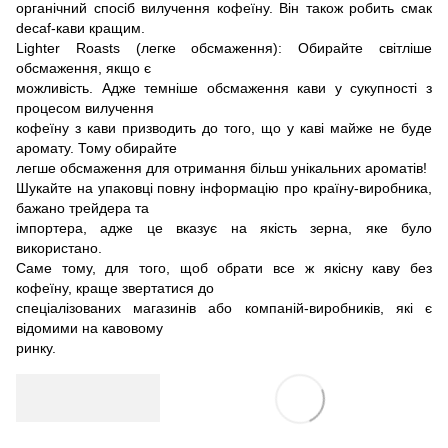
органічний спосіб вилучення кофеїну. Він також робить смак
decaf-кави кращим.
Lighter Roasts (легке обсмаження): Обирайте світліше
обсмаження, якщо є
можливість. Адже темніше обсмаження кави у сукупності з
процесом вилучення
кофеїну з кави призводить до того, що у каві майже не буде
аромату. Тому обирайте
легше обсмаження для отримання більш унікальних ароматів!
Шукайте на упаковці повну інформацію про країну-виробника,
бажано трейдера та
імпортера, адже це вказує на якість зерна, яке було
використано.
Саме тому, для того, щоб обрати все ж якісну каву без
кофеїну, краще звертатися до
спеціалізованих магазинів або компаній-виробників, які є
відомими на кавовому
ринку.