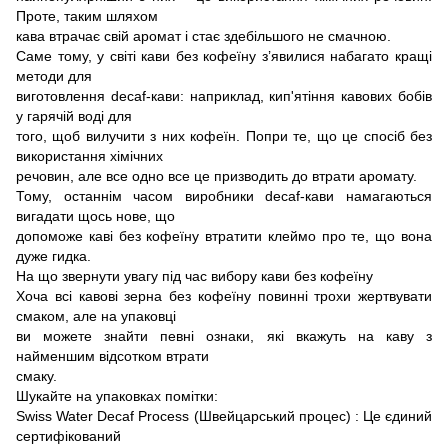
Проте, таким шляхом
кава втрачає свій аромат і стає здебільшого не смачною.
Саме тому, у світі кави без кофеїну з’явилися набагато кращі
методи для
виготовлення decaf-кави: наприклад, кип'ятіння кавових бобів
у гарячій воді для
того, щоб вилучити з них кофеїн. Попри те, що це спосіб без
використання хімічних
речовин, але все одно все це призводить до втрати аромату.
Тому, останнім часом виробники decaf-кави намагаються
вигадати щось нове, що
допоможе каві без кофеїну втратити клеймо про те, що вона
дуже гидка.
На що звернути увагу під час вибору кави без кофеїну
Хоча всі кавові зерна без кофеїну повинні трохи жертвувати
смаком, але на упаковці
ви можете знайти певні ознаки, які вкажуть на каву з
найменшим відсотком втрати
смаку.
Шукайте на упаковках помітки:
Swiss Water Decaf Process (Швейцарський процес) : Це єдиний
сертифікований