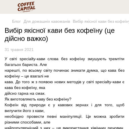
Блог
Для домашніх кавоманів
Вибір якісної кави без кофеїн
Вибір якісної кави без кофеїну (це
дійсно важко)
31 травня 2021
У світі specialty-кави слова без кофеїну змушують тремтіти
багатьох бариста. Але
нарешті, по всьому світу починає зникати думка, що кава без
кофеїну – це взагалі не
кава. До того ж з появою нових методів у світі specialty-кави є
кава без кофеїну, яка
дійсно гарна на смак.
Як виготовляють каву без кофеїну?
Кофеїн від природи є у кавових зернах і для того, щоб
вилучити його з кави,
необхідно провести певні маніпуляції. Це можна зробити
різними способами, але
найпопулярніший з них – це використання хімічних речовин.