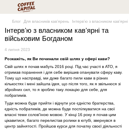
Блог
Для власників кавʼярень
Інтервʼю з власником кавʼярні
Інтервʼю з власником кавʼярні та
військовим Богданом
4 липня 2023
Розкажіть, як Ви починали свій шлях у сфері кави?
Свій шлях я почав мабуть 2016 році. Під час участі в АТО, я
отримав поранення і для себе вирішив опанувати сферу каву.
Тому що насправді, ми дуже багато пили кави в різних
кількостях і мені зайшла ідея, що після того, як я звільнюся зі
збройних сил, то я зроблю таку локацію для себе, для
побратимів.
Туди можна буде прийти і відчути усе єдністю братерства,
єдність побратимів, де можна буде поспілкуватися на свої
власні теми солов'їною мовою. У кінці 16 року я почав цим
цікавитися, багато перелистав ролики в ютубі, звернувся в
центр зайнятості. Пройшов курси для початку своєї діяльності