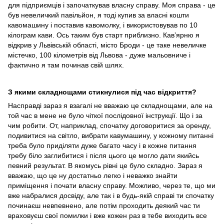
для підприємців і започаткував власну справу. Моя справа - це
був невеличкий павільйон, я тоді купив за власні кошти
кавомашину і поставив кавомолку, і використовував по 10
кілограм кави. Ось таким був старт приблизно. Кавʼярню я
відкрив у Львівській області, місто Броди - це таке невеличке
містечко, 100 кілометрів від Львова - дуже мальовниче і
фактично я там починав свій шлях.
З якими складнощами стикнулися під час відкриття?
Насправді зараз я взагалі не вважаю це складнощами, але на
той час в мене не було чіткої послідовної інструкції. Що і за
чим робити. От, наприклад, спочатку договоритися за оренду,
подивитися на світло, вибрати кавумашину, у кожному питанні
треба було приділяти дуже багато часу і в кожне питання
требу біло заглибитися і після цього це могло дати якийсь
певний результат. В якомусь рівні це було складно. Зараз я
вважаю, що це ну достатньо легко і неважко знайти
приміщення і почати власну справу. Можливо, через те, що ми
вже набралися досвіду, але так і в будь-якій справі ти спочатку
починаєш невпевнено, але потім проходить деякий час ти
враховуєш свої помилки і вже кожен раз в тебе виходить все