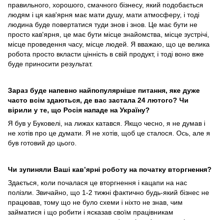
правильного, хорошого, смачного бізнесу, який подобається
людям і ця кав'ярня має мати душу, мати атмосферу, і тоді
людина буде повертатися туди знов і знов. Це має бути не
просто кав'ярня, це має бути місце знайомства, місце зустрічі,
місце проведення часу, місце людей. Я вважаю, що це велика
робота просто вкласти цінність в свій продукт, і тоді воно вже
буде приносити результат.
Зараз буде напевно найпопулярніше питання, яке дуже
часто всім здаються, де вас застала 24 лютого? Чи
вірили у те, що Росія нападе на Україну?
Я був у Буковелі, на лижах катався. Якщо чесно, я не думав і
не хотів про це думати. Я не хотів, щоб це сталося. Ось, але я
був готовий до цього.
Чи зупиняли Ваші кавʼярні роботу на початку вторгнення?
Здається, коли почалася це вторгнення і кацапи на нас
полізли. Звичайно, що 1-2 тижні фактично будь-який бізнес не
працював, тому що не було схеми і ніхто не знав, чим
займатися і що робити і ясказав своїм працівникам