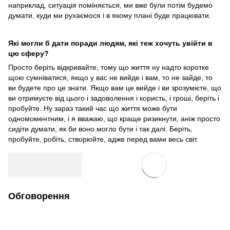
наприклад, ситуація поміняється, ми вже були потім будемо
думати, куди ми рухаємося і в якому плані буде працювати.
Які могли б дати поради людям, які теж хочуть увійти в
цю сферу?
Просто беріть відкривайте, тому що життя ну надто коротке
щою сумніватися, якщо у вас не вийде і вам, то не зайде, то
ви будете про це знати. Якщо вам це вийде і ви зрозумієте, що
ви отримуєте від цього і задоволення і користь, і гроші, беріть і
пробуйте. Ну зараз такий час що життя може бути
одномоментним, і я вважаю, що краще ризикнути, аніж просто
сидіти думати, як би воно могло бути і так далі. Беріть,
пробуйте, робіть, створюйте, адже перед вами весь світ.
Обговорення