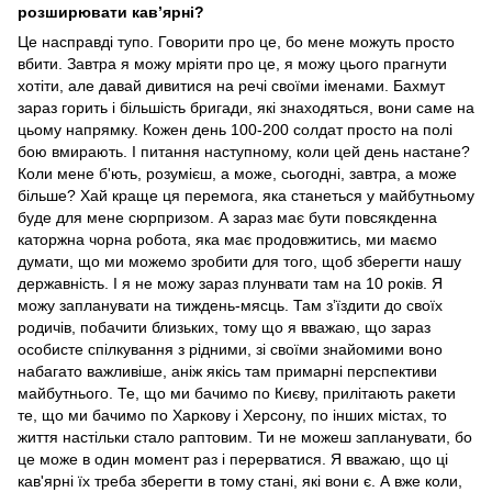
розширювати кавʼярні?
Це насправді тупо. Говорити про це, бо мене можуть просто
вбити. Завтра я можу мріяти про це, я можу цього прагнути
хотіти, але давай дивитися на речі своїми іменами. Бахмут
зараз горить і більшість бригади, які знаходяться, вони саме на
цьому напрямку. Кожен день 100-200 солдат просто на полі
бою вмирають. І питання наступному, коли цей день настане?
Коли мене б'ють, розумієш, а може, сьогодні, завтра, а може
більше? Хай краще ця перемога, яка станеться у майбутньому
буде для мене сюрпризом. А зараз має бути повсякденна
каторжна чорна робота, яка має продовжитись, ми маємо
думати, що ми можемо зробити для того, щоб зберегти нашу
державність. І я не можу зараз плунвати там на 10 років. Я
можу запланувати на тиждень-мясць. Там зʼїздити до своїх
родичів, побачити близьких, тому що я вважаю, що зараз
особисте спілкування з рідними, зі своїми знайомими воно
набагато важливіше, аніж якісь там примарні перспективи
майбутнього. Те, що ми бачимо по Києву, прилітають ракети
те, що ми бачимо по Харкову і Херсону, по інших містах, то
життя настільки стало раптовим. Ти не можеш запланувати, бо
це може в один момент раз і перерватися. Я вважаю, що ці
кав'ярні їх треба зберегти в тому стані, які вони є. А вже коли,