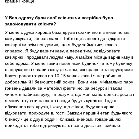
краще і краще.
У Вас одразу були свої клієнти чи потрібно було
завойовувати клієнта?
У мене є дуже хороша база друзів і фактично я з ними почав
комунікувати, і почав діалог. Тобто ще задовго до відкриття
кав'ярні їм всім повідомив, що я буду займатися такою
справою. Я буду варити каву, а перед тим, як відкривати
кав'ярню і продавати людям каву, я майже місяць варив каву в
себе вдома. У мене такий невеликий будинок і в тому будинку
є перукарня і я варив каву дівчатам, які працюють перукарями.
Кожен ранок готував по 10-15 чашок кави і я це робив на
добровільній і безкоштовній основі. Вони мені мінімально пару
гривень давали за матеріал фактично, за ресурси і таким
чином я набивав руку, і я розумів, що моя майстерність росла і
я можу готувати на загал і люди будуть купляти. Тоді я
обдзвонив всіх друзів, і кажу, що є ідея, буду кав'ярню
відкривати, приходьте в. гості. Завжди перший етап будь-якого
бізнесу - це є друзі родичі, близькі, знайомі, товариші, які
приходять і тебе підтримують, от воно десь так і вийшло.