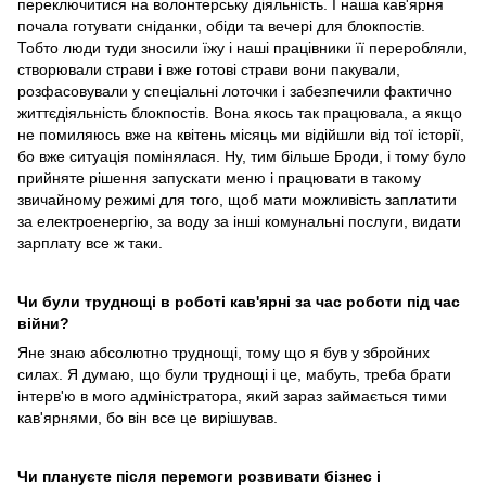
переключитися на волонтерську діяльність. І наша кав'ярня
почала готувати сніданки, обіди та вечері для блокпостів.
Тобто люди туди зносили їжу і наші працівники її переробляли,
створювали страви і вже готові страви вони пакували,
розфасовували у спеціальні лоточки і забезпечили фактично
життєдіяльність блокпостів. Вона якось так працювала, а якщо
не помиляюсь вже на квітень місяць ми відійшли від тої історії,
бо вже ситуація помінялася. Ну, тим більше Броди, і тому було
прийняте рішення запускати меню і працювати в такому
звичайному режимі для того, щоб мати можливість заплатити
за електроенергію, за воду за інші комунальні послуги, видати
зарплату все ж таки.
Чи були труднощі в роботі кав'ярні за час роботи під час
війни?
Яне знаю абсолютно труднощі, тому що я був у збройних
силах. Я думаю, що були труднощі і це, мабуть, треба брати
інтерв'ю в мого адміністратора, який зараз займається тими
кав'ярнями, бо він все це вирішував.
Чи плануєте після перемоги розвивати бізнес і