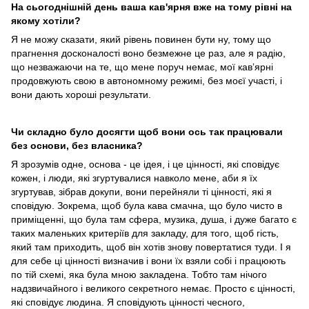
На сьогоднішній день ваша кав'ярня вже на тому рівні на
якому хотіли?
Я не можу сказати, який рівень повинен бути ну, тому що
прагнення досконалості воно безмежне це раз, але я радію,
що незважаючи на те, що мене поруч немає, мої кавʼярні
продовжують свою в автономному режимі, без моєї участі, і
вони дають хороші результати.
Чи складно було досягти щоб вони ось так працювали
без основи, без власника?
Я зрозумів одне, основа - це ідея, і це цінності, які сповідує
кожен, і люди, які згуртувалися навколо мене, аби я їх
згуртував, зібрав докупи, вони перейняли ті цінності, які я
сповідую. Зокрема, щоб була кава смачна, що було чисто в
приміщенні, що була там сфера, музика, душа, і дуже багато є
таких маленьких критеріїв для закладу, для того, щоб гість,
який там приходить, щоб він хотів знову повертатися туди. І я
для себе ці цінності визначив і вони їх взяли собі і працюють
по тій схемі, яка була мною закладена. Тобто там нічого
надзвичайного і великого секретного немає. Просто є цінності,
які сповідує людина. Я сповідують цінності чесного,