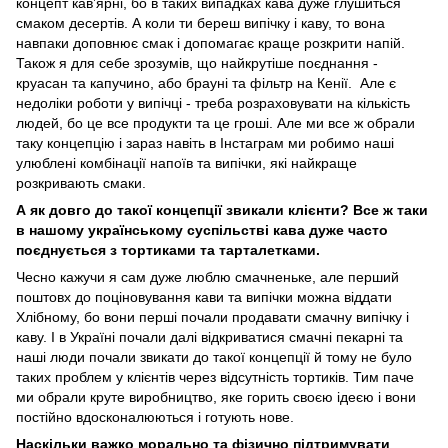
концепт кавʼярні, бо в таких випадках кава дуже глушиться
смаком десертів. А коли ти береш випічку і каву, то вона
навпаки доповнює смак і допомагає краще розкрити напій.
Також я для себе зрозумів, що найкрутіше поєднання -
круасан та капучино, або брауні та фільтр на Кенії. Але є
недоліки роботи у випічці - треба розраховувати на кількість
людей, бо це все продукти та це гроші. Але ми все ж обрали
таку концепцію і зараз навіть в Інстаграм ми робимо наші
улюблені комбінації напоїв та випічки, які найкраще
розкривають смаки.
А як довго до такої концепції звикали клієнти? Все ж таки
в нашому українському суспільстві кава дуже часто
поєднується з тортиками та тарталетками.
Чесно кажучи я сам дуже люблю смачненьке, але перший
поштовх до поціновування кави та випічки можна віддати
Хлібному, бо вони перші почали продавати смачну випічку і
каву. І в Україні почали далі відкриватися смачні пекарні та
наші люди почали звикати до такої концепції й тому не було
таких проблем у клієнтів через відсутність тортиків. Тим паче
ми обрали круте виробництво, яке горить своєю ідеєю і вони
постійно вдосконалюються і готують нове.
Наскільки важко морально та фізично підтримувати