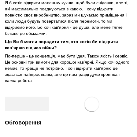
Я б хотів відкрити маленьку кухню, щоб були сніданки, але ті,
які максимально поєднуються з кавою. І хочу відкрити
повністю своє виробництво, зараз ми шукаємо приміщення і
коли люди будуть повертатися після перемоги, то ми
відкриємо його. Бо хоч кавʼярня - це душа, але мене тягне
більше до обсмажки.
Що Ви б могли порадити тим, хто хотів би відкрити
кавʼярню під час війни?
По-перше - це концепція, має бути ідея. Також якість і сервіс.
Це основні три вимоги для хорошої кавʼярні. Якщо хоч одного
немає, то краще не потрібно. І хоч відкрити кавʼярню це
здається найпростішим, але це насправді дуже кропітка і
важка робота.
Обговорення