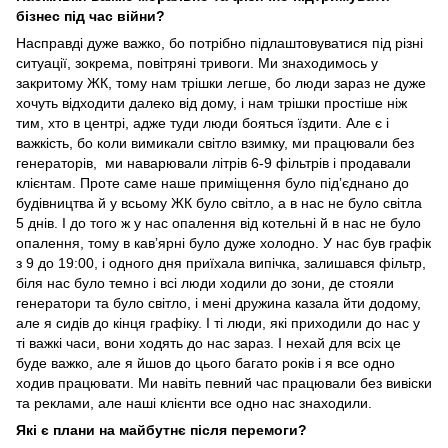
бізнес під час війни?
Насправді дуже важко, бо потрібно підлаштовуватися під різні
ситуації, зокрема, повітряні тривоги. Ми знаходимось у
закритому ЖК, тому нам трішки легше, бо люди зараз не дуже
хочуть відходити далеко від дому, і нам трішки простіше ніж
тим, хто в центрі, адже туди люди бояться їздити. Але є і
важкість, бо коли вимикали світло взимку, ми працювали без
генераторів, ми наварювали літрів 6-9 фільтрів і продавали
клієнтам. Проте саме наше приміщення було підʼєднано до
будівництва й у всьому ЖК було світло, а в нас не було світла
5 днів. І до того ж у нас опалення від котельні й в нас не було
опалення, тому в кавʼярні було дуже холодно. У нас був графік
з 9 до 19:00, і одного дня приїхала випічка, залишався фільтр,
біля нас було темно і всі люди ходили до зони, де стояли
генератори та було світло, і мені дружина казала йти додому,
але я сидів до кінця графіку. І ті люди, які приходили до нас у
ті важкі часи, вони ходять до нас зараз. І нехай для всіх це
буде важко, але я йшов до цього багато років і я все одно
ходив працювати. Ми навіть певний час працювали без вивіски
та реклами, але наші клієнти все одно нас знаходили.
Які є плани на майбутнє після перемоги?