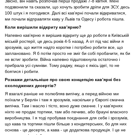
Звісно, він навіть розпочав перші продажі 7-8 квітня. Мені
подзвонили та сказали, що хочуть зробити дріпи для ЗСУ, десь
100 штук і я погодився. Далі всі кавʼярні почали відкриватися,
ми почали відправляти каву у Львів та Одесу і робота пішла.
Коли вирішили відкриту кавʼярню?
Напевно кавʼярню я вирішив відкриту ще до роботи в Київській
міській ростерії, це десь років 4-5 назад. А от під час війни я
зрозумів, що життя надто коротке і потрібно робити все, що
заплановано. Я б потім просто не зміг би собі пробачити, як би
не встиг зробити. Війна напевно підштовхнула остаточно і
прибрала усі сумніви. Тому раджу, якщо є якісь ідеї, то не
боятися і робити.
Розкажи детальніше про свою концепцію кавʼярні без
охолоджених десертів?
Я взагалі раніше не полюбляв випічку, а перед війною ми
поїхали у Берлін і там я зрозумів, наскільки у Європі смачна
випічка. Там і масло і тісто, воно дуже смачне. І у кавʼярнях
ніхто не продає тортики, там або печиво, або брауні власного
виробництва. І я тоді пробував поєднання для себе і зрозумів,
що кава та тортики пішли більше з кондитерських, бо для них
основа - це десерти, а кава - це додаткова продукція. І це не