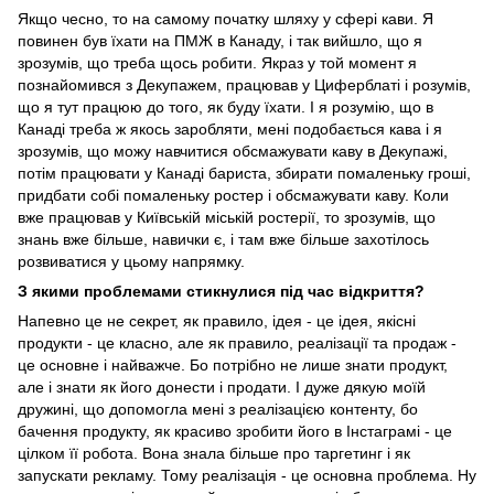
Якщо чесно, то на самому початку шляху у сфері кави. Я
повинен був їхати на ПМЖ в Канаду, і так вийшло, що я
зрозумів, що треба щось робити. Якраз у той момент я
познайомився з Декупажем, працював у Циферблаті і розумів,
що я тут працюю до того, як буду їхати. І я розумію, що в
Канаді треба ж якось заробляти, мені подобається кава і я
зрозумів, що можу навчитися обсмажувати каву в Декупажі,
потім працювати у Канаді бариста, збирати помаленьку гроші,
придбати собі помаленьку ростер і обсмажувати каву. Коли
вже працював у Київській міській ростерії, то зрозумів, що
знань вже більше, навички є, і там вже більше захотілось
розвиватися у цьому напрямку.
З якими проблемами стикнулися під час відкриття?
Напевно це не секрет, як правило, ідея - це ідея, якісні
продукти - це класно, але як правило, реалізації та продаж -
це основне і найважче. Бо потрібно не лише знати продукт,
але і знати як його донести і продати. І дуже дякую моїй
дружині, що допомогла мені з реалізацією контенту, бо
бачення продукту, як красиво зробити його в Інстаграмі - це
цілком її робота. Вона знала більше про таргетинг і як
запускати рекламу. Тому реалізація - це основна проблема. Ну