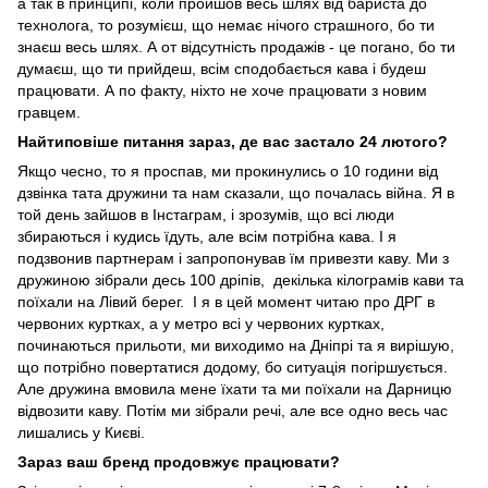
а так в принципі, коли пройшов весь шлях від бариста до
технолога, то розумієш, що немає нічого страшного, бо ти
знаєш весь шлях. А от відсутність продажів - це погано, бо ти
думаєш, що ти прийдеш, всім сподобається кава і будеш
працювати. А по факту, ніхто не хоче працювати з новим
гравцем.
Найтиповіше питання зараз, де вас застало 24 лютого?
Якщо чесно, то я проспав, ми прокинулись о 10 години від
дзвінка тата дружини та нам сказали, що почалась війна. Я в
той день зайшов в Інстаграм, і зрозумів, що всі люди
збираються і кудись їдуть, але всім потрібна кава. І я
подзвонив партнерам і запропонував їм привезти каву. Ми з
дружиною зібрали десь 100 дріпів, декілька кілограмів кави та
поїхали на Лівий берег. І я в цей момент читаю про ДРГ в
червоних куртках, а у метро всі у червоних куртках,
починаються прильоти, ми виходимо на Дніпрі та я вирішую,
що потрібно повертатися додому, бо ситуація погіршується.
Але дружина вмовила мене їхати та ми поїхали на Дарницю
відвозити каву. Потім ми зібрали речі, але все одно весь час
лишались у Києві.
Зараз ваш бренд продовжує працювати?