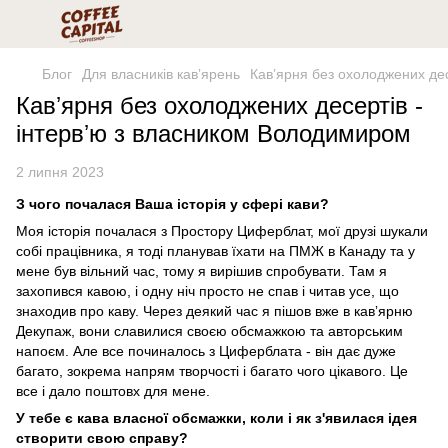
Блог
Для власників кавʼярень
Кавʼярня без охолоджених де
Кавʼярня без охолоджених десертів -
інтервʼю з власником Володимиром
2 липня 2023
З чого почалася Ваша історія у сфері кави?
Моя історія почалася з Простору Циферблат, мої друзі шукали
собі працівника, я тоді планував їхати на ПМЖ в Канаду та у
мене був вільний час, тому я вирішив спробувати. Там я
захопився кавою, і одну ніч просто не спав і читав усе, що
знаходив про каву. Через деякий час я пішов вже в кавʼярню
Декупаж, вони славилися своєю обсмажкою та авторським
напоєм. Але все починалось з Циферблата - він дає дуже
багато, зокрема напрям творчості і багато чого цікавого. Це
все і дало поштовх для мене.
У тебе є кава власної обсмажки, коли і як з'явилася ідея
створити свою справу?